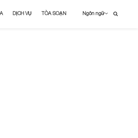
A
DỊCH VỤ
TÒA SOẠN
Ngôn ngữ