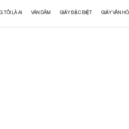
 TÔI LÀ AI
VÁN DĂM
GIẤY ĐẶC BIỆT
GIẤY VĂN HÓ