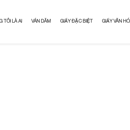
 TÔI LÀ AI
VÁN DĂM
GIẤY ĐẶC BIỆT
GIẤY VĂN HÓ